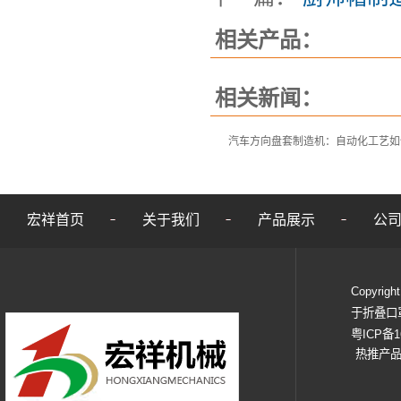
相关产品：
相关新闻：
汽车方向盘套制造机：自动化工艺如
宏祥首页
关于我们
产品展示
公
Copyrig
于
折叠口
粤ICP备1
热推产