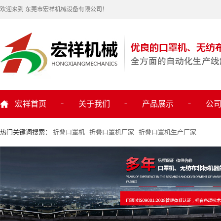
欢迎来到 东莞市宏祥机械设备有限公司！
宏祥首页
关于我们
产品展示
公
公司简介
平面口罩机
热门关键词搜索：
折叠口罩机
折叠口罩机厂家
折叠口罩机生产厂家
联系我们
医疗无纺布制品制造
荣誉证书
工业应用口罩制造机
机
无纺布除尘设备
无纺布手提袋制造机
其他无纺布非标设备